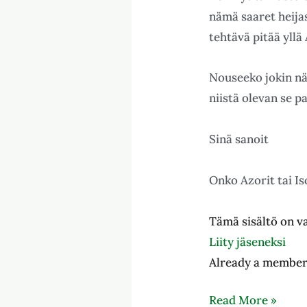
nämä saaret heijas
tehtävä pitää yllä
Nouseeko jokin näi
niistä olevan se p
Sinä sanoit
Onko Azorit tai Is
Tämä sisältö on va
Liity jäseneksi
Already a membe
Read More »