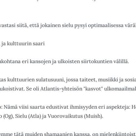
vastasi siitä, että jokainen sielu pysyi optimaalisessa vär
ja kulttuurin saari
ohtana eri kansojen ja ulkoisten siirtokuntien välillä.
kas kulttuurien sulatusuuni, jossa taiteet, musiikki ja sosi
oistivat. Se oli Atlantis-yhteisön "kasvot" ulkomaailmal
 Nämä viisi saarta edustivat ihmisyyden eri aspekteja: H
o (Og), Sielu (Atla) ja Vuorovaikutus (Muish).
emme tätä muiden shamaanien kanssa, on mielenkiintois