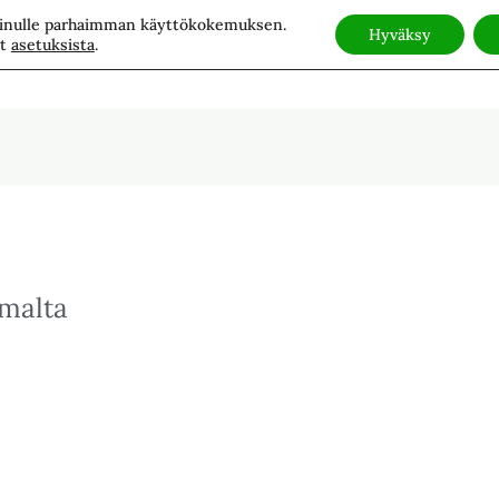
 sinulle parhaimman käyttökokemuksen.
Hyväksy
ät
asetuksista
.
ivu
Palvelut
Tapahtumat
Blogi
Ota yhte
malta