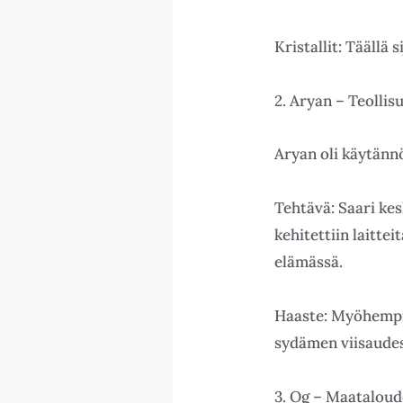
Kristallit: Täällä 
2. Aryan – Teollis
Aryan oli käytänn
Tehtävä: Saari kes
kehitettiin laittei
elämässä.
Haaste: Myöhempinä
sydämen viisaudest
3. Og – Maataloud