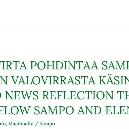
VIRTA POHDINTAA SAM
N VALOVIRRASTA KÄSI
 NEWS REFLECTION T
 FLOW SAMPO AND ELE
nfo
,
Maailmalta
/
Sampo