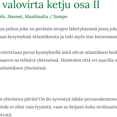
 valovirta ketju osa II
nfo
,
Jäsenet
,
Maailmalta
/
Sampo
un jatkoa joka on peräisin sivujen lähetyksesssä jossa jo
aan kysymyksiä Atlantiksesta ja toki myös itse katsomaan
loitetetaan perus kysmyksellä mitä olivat atlantiksen ke
 saaren ns tehtävä yhteisössä. Muistelen että eri saarilla o
 atlantiksen yhteisössä
n yhteiseen piiriin! On ilo syventyä tähän perusrakenteese
de ei ollut vain fyysistä, vaan se heijasti koko sivilisaat
stystä.