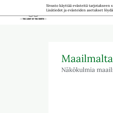
Siirry
Sivusto käyttää evästeitä tarjotakseen
Lisätiedot ja evästeiden asetukset löyd
sisältöön
Etus
Maailmalta
Näkökulmia maail