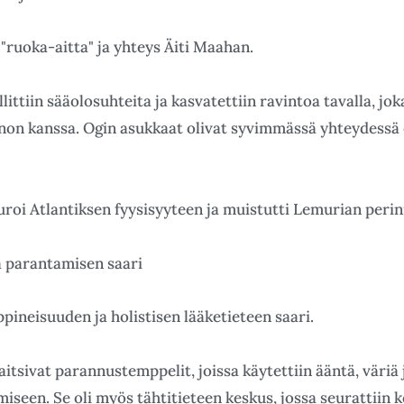
 "ruoka-aitta" ja yhteys Äiti Maahan.
littiin sääolosuhteita ja kasvatettiin ravintoa tavalla, jok
on kanssa. Ogin asukkaat olivat syvimmässä yhteydessä 
uroi Atlantiksen fyysisyyteen ja muistutti Lemurian perin
ja parantamisen saari
ppineisuuden ja holistisen lääketieteen saari.
aitsivat parannustemppelit, joissa käytettiin ääntä, väriä j
iseen. Se oli myös tähtitieteen keskus, jossa seurattiin 