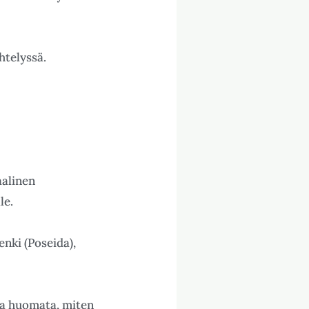
ähtelyssä.
aalinen
le.
enki (Poseida),
ta huomata, miten