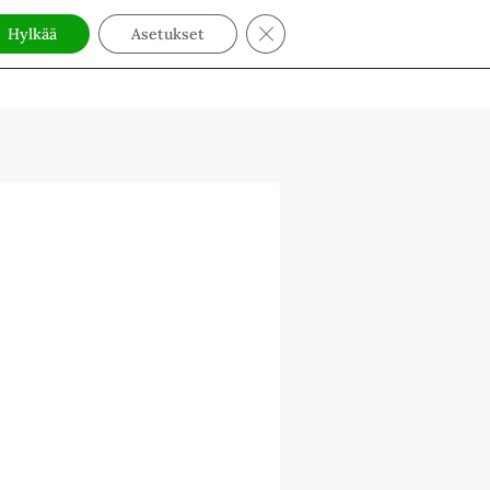
Sulje evästebanneri
Hylkää
Asetukset
yttä
Liity postituslistalle
Jäsen
Hae