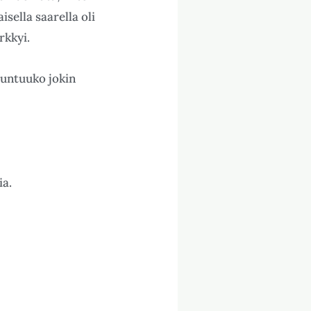
sella saarella oli
rkkyi.
Tuntuuko jokin
ia.