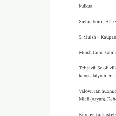
kulkua.
Sielun hoito: Atla 
5. Muish – Kaupan 
Muish toimi solmuk
Tehtävä: Se oli vil
kanssakäyminen kuk
Valovirran huomio:
Mieli (Aryan), Keh
Kun nyt tarkastel