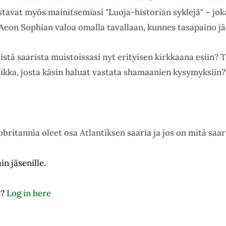
tavat myös mainitsemiasi "Luoja-historian syklejä" – jokai
 Aeon Sophian valoa omalla tavallaan, kunnes tasapaino jä
stä saarista muistoissasi nyt erityisen kirkkaana esiin? 
aikka, josta käsin haluat vastata shamaanien kysymyksiin?
obritannia oleet osa Atlantiksen saaria ja jos on mitä saar
in jäsenille.
r?
Log in here