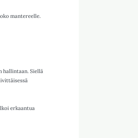
 koko mantereelle.
 hallintaan. Siellä
äivittäisessä
alkoi erkaantua