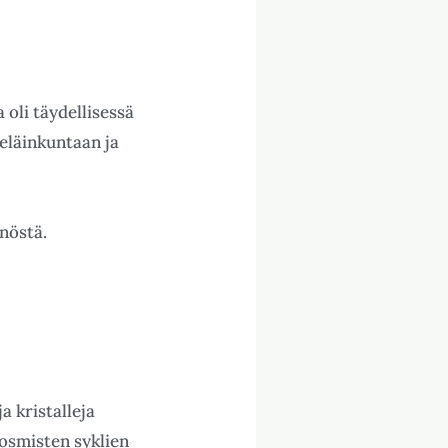
a oli täydellisessä
eläinkuntaan ja
nöstä.
a kristalleja
kosmisten syklien