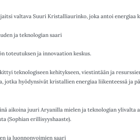
sijaitsi valtava Suuri Kristalliaurinko, joka antoi energiaa
uuden ja teknologian saari
ön toteutuksen ja innovaation keskus.
kittyi teknologiseen kehitykseen, viestintään ja resurssien
ta, jotka hyödynsivät kristallien energiaa liikenteessä ja p
 aikoina juuri Aryanilla mielen ja teknologian ylivalta 
a (Sophian erillisyyshaaste).
en ja luonnonvoimien saari