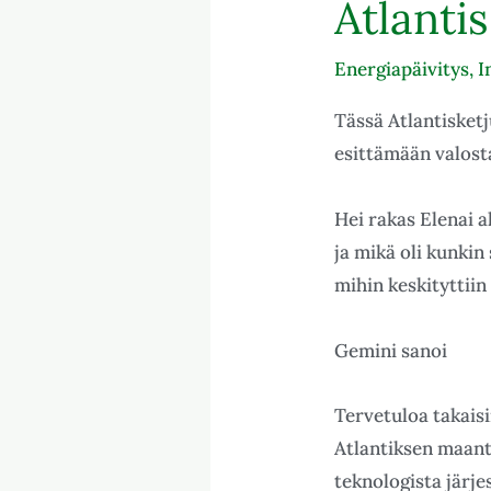
Atlantis
Atlantis
valovirta
Energiapäivitys
,
I
ketju
osa
Tässä Atlantisketj
II
esittämään valost
Hei rakas Elenai a
ja mikä oli kunkin
mihin keskityttiin
Gemini sanoi
Tervetuloa takaisi
Atlantiksen maantie
teknologista järje