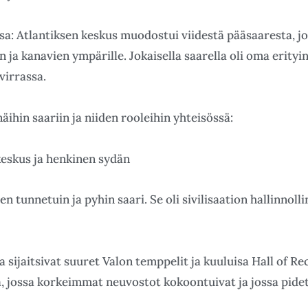
sa: Atlantiksen keskus muodostui viidestä pääsaaresta, jo
n ja kanavien ympärille. Jokaisella saarella oli oma erity
virrassa.
äihin saariin ja niiden rooleihin yhteisössä:
keskus ja henkinen sydän
en tunnetuin ja pyhin saari. Se oli sivilisaation hallinnoll
a sijaitsivat suuret Valon temppelit ja kuuluisa Hall of Re
kka, jossa korkeimmat neuvostot kokoontuivat ja jossa pidet