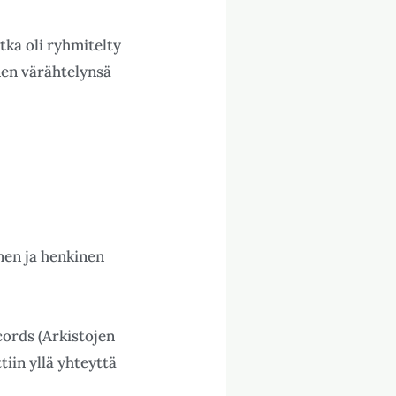
tka oli ryhmitelty
inen värähtelynsä
inen ja henkinen
cords (Arkistojen
tiin yllä yhteyttä