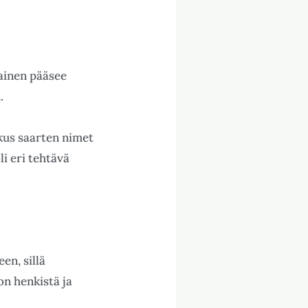
kainen pääsee
.
skus saarten nimet
li eri tehtävä
en, sillä
ion henkistä ja