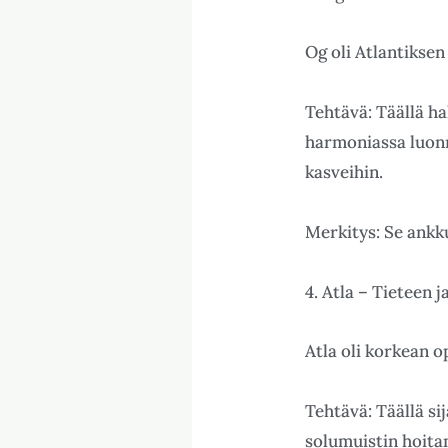
Og oli Atlantiksen
Tehtävä: Täällä hal
harmoniassa luonn
kasveihin.
Merkitys: Se ankk
4. Atla – Tieteen 
Atla oli korkean o
Tehtävä: Täällä sij
solumuistin hoitam