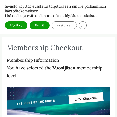
Siirry
Sivusto käyttää evästeitä tarjotakseen sinulle parhaimman
The Light of The North
sisältöön
käyttökokemuksen.
Kosmosuutiset ja valo-oppia sekä tekniikoita.
Lisätiedot ja evästeiden asetukset löydät
asetuksista
.
Sulje evästebanneri
Hyväksy
Hylkää
Asetukset
Membership Checkout
Membership Information
You have selected the
Vuosijäsen
membership
level.