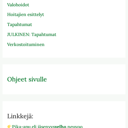
Valohoidot
Hoitajien esittelyt
Tapahtumat
JULKINEN: Tapahtumat
Verkostoituminen
Ohjeet sivulle
Linkkejä:
Pika-apu eli jäsenyys
velho
neuvoo