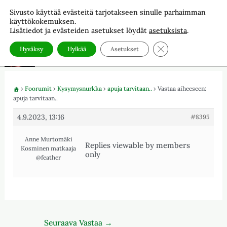
Siirry
Sivusto käyttää evästeitä tarjotakseen sinulle parhaimman
The Light of The North
sisältöön
käyttökokemuksen.
Kosmosuutiset ja valo-oppia sekä tekniikoita.
Lisätiedot ja evästeiden asetukset löydät
asetuksista
.
Sulje evästebanneri
Hyväksy
Hylkää
Asetukset
›
Foorumit
›
Kysymysnurkka
›
apuja tarvitaan..
›
Vastaa aiheeseen:
apuja tarvitaan..
4.9.2023, 13:16
#8395
Anne Murtomäki
Replies viewable by members
Kosminen matkaaja
only
@feather
Seuraava Vastaa
→