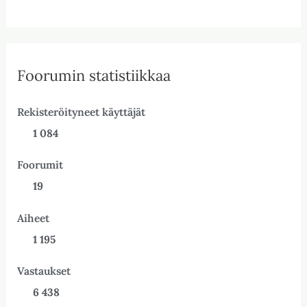
Foorumin statistiikkaa
Rekisteröityneet käyttäjät
1 084
Foorumit
19
Aiheet
1 195
Vastaukset
6 438