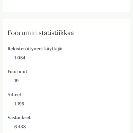
Foorumin statistiikkaa
Rekisteröityneet käyttäjät
1 084
Foorumit
19
Aiheet
1 195
Vastaukset
6 438