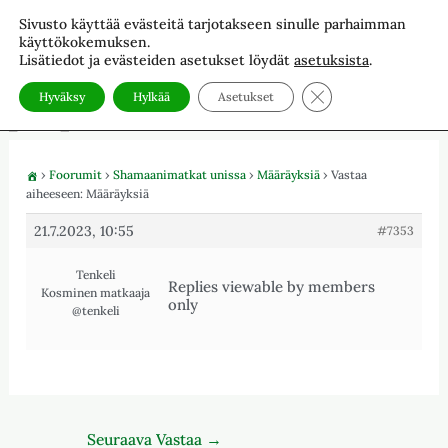
Siirry
Sivusto käyttää evästeitä tarjotakseen sinulle parhaimman
The Light of The North
sisältöön
käyttökokemuksen.
Kosmosuutiset ja valo-oppia sekä tekniikoita.
Lisätiedot ja evästeiden asetukset löydät
asetuksista
.
Sulje evästebanneri
Hyväksy
Hylkää
Asetukset
›
Foorumit
›
Shamaanimatkat unissa
›
Määräyksiä
›
Vastaa
aiheeseen: Määräyksiä
21.7.2023, 10:55
#7353
Tenkeli
Replies viewable by members
Kosminen matkaaja
only
@tenkeli
Seuraava Vastaa
→