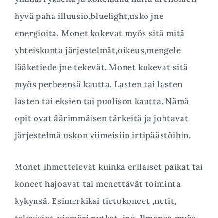
hyvä paha illuusio,bluelight,usko jne
energioita. Monet kokevat myös sitä mitä
yhteiskunta järjestelmät,oikeus,mengele
lääketiede jne tekevät. Monet kokevat sitä
myös perheensä kautta. Lasten tai lasten
lasten tai eksien tai puolison kautta. Nämä
opit ovat äärimmäisen tärkeitä ja johtavat
järjestelmä uskon viimeisiin irtipäästöihin.
Monet ihmettelevät kuinka erilaiset paikat tai
koneet hajoavat tai menettävät toiminta
kykynsä. Esimerkiksi tietokoneet ,netit,
televisiot ,viemäri putket, jne. Ilmenee myös