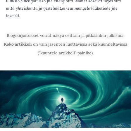
illuusio,bluelight,usko jne energioita. Monet kokevat myös sitä
mitä yhteiskunta järjestelmät,oikeus,mengele lääketiede jne
tekevät.
Blogikirjoitukset voivat näkyä osittain ja pitkäänkin julkisina.
Koko artikkeli
on vain jäsenten luettavissa sekä kuunneltavissa
(”kuuntele artikkeli” painike).