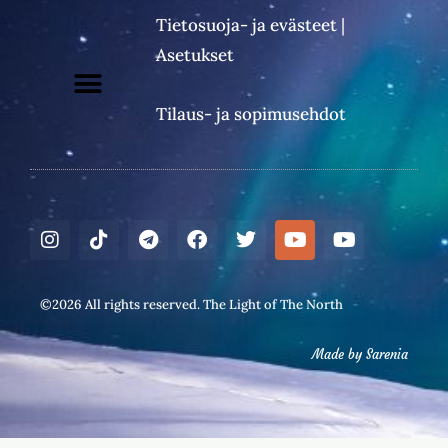
Tietosuoja- ja evästeet
|
Asetukset
Tilaus- ja sopimusehdot
I
T
T
F
T
Y
Y
n
i
e
a
w
o
o
s
k
l
c
i
u
u
t
t
e
e
t
t
t
©2026 All rights reserved. The Light of The North
a
o
g
b
t
u
u
g
k
r
o
e
b
b
r
a
o
r
e
e
Made by Sarenia
a
m
k
m